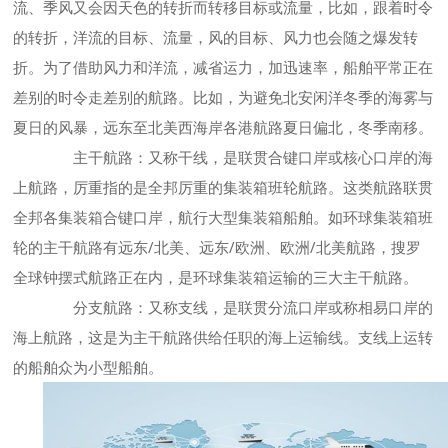
流、季风又会因天色的转折而转移目标或流量，比如，跟着时令
的转折，洋流的目标、流量，风的目标、风力也会随之爆发转
折。为了借助风力和洋流，减省运力，加迅速率，船舶平常正在
差别的时令走差别的航路。比如，为避免北安闲洋冬季的海雾与
夏日的风暴，远东至北美西海岸各港航路夏日偏北，冬季南移。
主干航路：又称干线，是联贯合键口岸或核心口岸的海
上航路，厉重指的是全邦厉重的集装箱班轮航路。这类航路联贯
全邦各集装箱合键口岸，航行大型集装箱船舶。如环球集装箱班
轮的主干航路有远东/北美、远东/欧洲、欧洲/北美航路，搜罗
全球钟摆式航路正在内，是环球集装箱运输的三大主干航路。
分支航路：又称支线，是联贯分流口岸或称相易口岸的
海上航路，这是为主干航路供给任职的海上运输线。支线上运转
的船舶众为小型船舶。