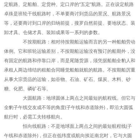
定航路、定船舶、定货种、定口岸的“五定”航路。正在设定航路
卓殊是班轮干线航路时，不单要商讨到货品的景况、航路景况
等，还要商讨到口岸的归纳前提，搜罗自然前提、要地状态、装
卸才具、仓储才具、装卸成果等一系列的参数。
不按期航路：相对待按期船运输而言的另一种船舶劳动
体例。它和班轮运输差别，不按期船运输没有预订的船期外，没
有固定的航路和停靠口岸，而是尾随货源，须凭据船舶全豹人和
承租人两边缔结的租船合同睡觉船舶就航的航路。不按期船厉重
从事大宗货品的运输，如谷物、石油、矿石、煤炭、木料、砂
糖、化肥、磷矿石等。
大圆航路：地球圆体上两点之间最短的航程线。但它与
全豹子午线交友成不等的角度(子午线和赤道除外)，即沿大圆弧
航行时，必需工夫转移航向。
恒向线航路：不是地球面上两点之间的最短航程线(子
午线和赤道除外)，但正在低纬度或航向挨近南北时，它与大圆