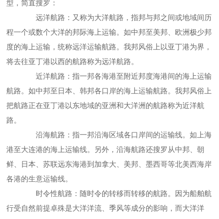
型，简直搜罗：
远洋航路：又称为大洋航路，指邦与邦之间或地域间历
程一个或数个大洋的邦际海上运输。如中邦至美邦、欧洲极少邦
度的海上运输，统称远洋运输航路。我邦风俗上以亚丁港为界，
将去往亚丁港以西的航路称为远洋航路。
近洋航路：指一邦各海港至附近邦度海港间的海上运输
航路。如中邦至日本、韩邦各口岸的海上运输航路。我邦风俗上
把航路正在亚丁港以东地域的亚洲和大洋洲的航路称为近洋航
路。
沿海航路：指一邦沿海区域各口岸间的运输线。如上海
港至大连港的海上运输线。另外，沿海航路还搜罗从中邦、朝
鲜、日本、苏联远东海港到加拿大、美邦、墨西哥等北美西海岸
各港的生意运输线。
时令性航路：随时令的转移而转移的航路。因为船舶航
行受自然前提卓殊是大洋洋流、季风等成分的影响，而大洋洋