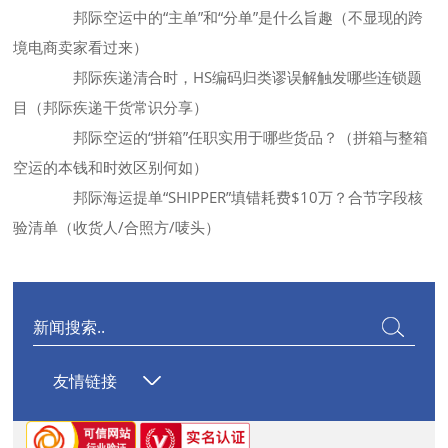
邦际空运中的“主单”和“分单”是什么旨趣（不显现的跨
境电商卖家看过来）
邦际疾递清合时，HS编码归类谬误解触发哪些连锁题
目（邦际疾递干货常识分享）
邦际空运的“拼箱”任职实用于哪些货品？（拼箱与整箱
空运的本钱和时效区别何如）
邦际海运提单“SHIPPER”填错耗费$10万？合节字段核
验清单（收货人/合照方/唛头）
友情链接